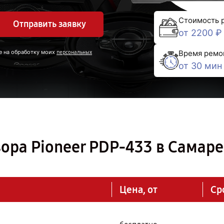
Стоимость 
Отправить заявку
от 2200 ₽
е на обработку моих
Время ремо
персональных
от 30 мин
ора Pioneer PDP-433 в Самаре
Цена, от
Ср