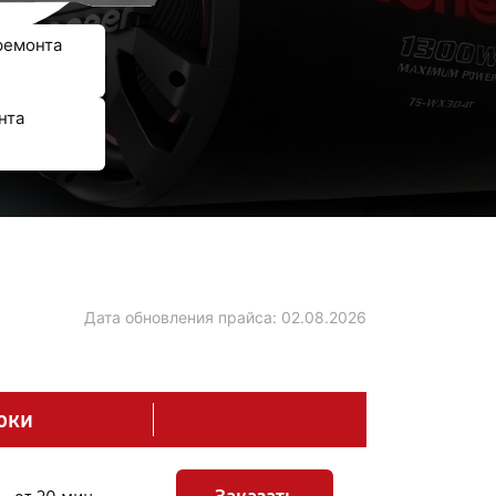
ремонта
нта
Дата обновления прайса:
02.08.2026
оки