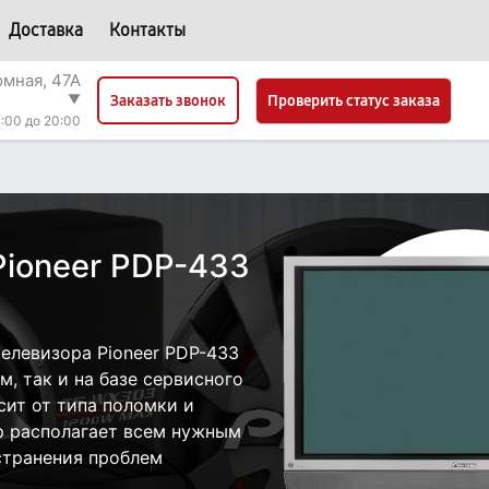
Доставка
Контакты
омная, 47А
▼
Проверить статус заказа
Заказать звонок
:00 до 20:00
Pioneer PDP-433
елевизора Pioneer PDP-433
, так и на базе сервисного
сит от типа поломки и
р располагает всем нужным
странения проблем